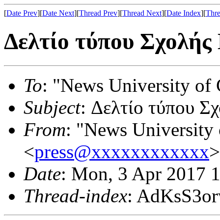
[
Date Prev
][
Date Next
][
Thread Prev
][
Thread Next
][
Date Index
][
Thre
Δελτίο τύπου Σχολής
To
: "News University of 
Subject
: Δελτίο τύπου Σ
From
: "News University 
<
press@xxxxxxxxxxxx
>
Date
: Mon, 3 Apr 2017 
Thread-index
: AdKsS3o