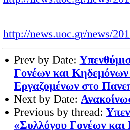
http
://
news
.
uoc
.
gr
/
news
/201
Prev by Date:
Υπενθύμι
Γονέων και Κηδεμόνων
Εργαζομένων στο Πανε
Next by Date:
Ανακοίνω
Previous by thread:
Υπεν
«Συλλόγου Γονέων και