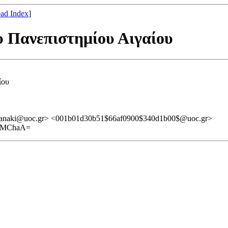
ad Index
]
 Πανεπιστημίου Αιγαίου
ίου
ianaki@uoc.gr> <001b01d30b51$66af0900$340d1b00$@uoc.gr>
oTMChaA=