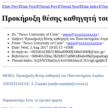
[
Date Prev
][
Date Next
][
Thread Prev
][
Thread Next
][
Date Index
][
Thre
Προκήρυξη θέσης καθηγητή του
To
: "News University of Crete" <
press@xxxxxxxxxxxx
>
Subject
: Προκήρυξη θέσης καθηγητή του Πανεπιστημίου Αιγα
From
: "News University of Crete" <
press@xxxxxxxxxxxx
>
Date
: Wed, 2 Aug 2017 10:05:15 +0300
In-reply-to
: <001b01d30b51$66af0900$340d1b00$@uoc.gr>
References
: <000401d30ac3$2bf037a0$83d0a6e0$@papadog
Thread-index
: AQJrWZ8aiQuAJovOfdcbtsa1C92vrgGgpij8
ΘΕΜΑ: Προκήρυξη θέσης καθηγητή του Πανεπιστημίου Αιγαίου
ΑΠΟΣΤΟΛΕΑΣ: A.Tzanaki [mailto:tzanakit@xxxxxx]
Παρακαλούμε δείτε το σχετικό αρχείο: