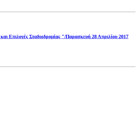
αι Επιλογές Σταδιοδρομίας "/Παρασκευή 28 Απριλίου 2017