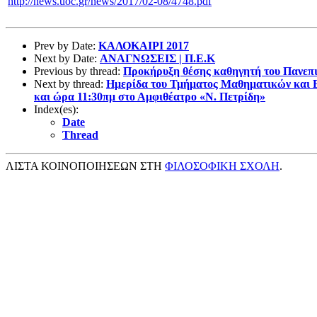
http
://
news
.
uoc
.
gr
/
news
/2017/02-08/4748.
pdf
Prev by Date:
ΚΑΛΟΚΑΙΡΙ 2017
Next by Date:
ΑΝΑΓΝΩΣΕΙΣ | Π.Ε.Κ
Previous by thread:
Προκήρυξη θέσης καθηγητή του Πανεπι
Next by thread:
Ημερίδα του Τμήματος Μαθηματικών και 
και ώρα 11:30πμ στο Αμφιθέατρο «Ν. Πετρίδη»
Index(es):
Date
Thread
ΛΙΣΤΑ ΚΟΙΝΟΠΟΙΗΣΕΩΝ ΣΤΗ
ΦΙΛΟΣΟΦΙΚΗ ΣΧΟΛΗ
.