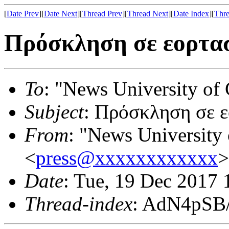
[
Date Prev
][
Date Next
][
Thread Prev
][
Thread Next
][
Date Index
][
Thre
Πρόσκληση σε εορτα
To
: "News University of 
Subject
: Πρόσκληση σε 
From
: "News University 
<
press@xxxxxxxxxxxx
>
Date
: Tue, 19 Dec 2017
Thread-index
: AdN4pSB