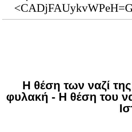
<CADjFAUykvWPeH=GV
Η θέση των ναζί τη
φυλακή - Η θέση του ν
Ισ