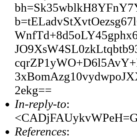
bh=Sk35wblkH8YFnY7
b=tELadvStXvtOezsg
WnfTd+8d5oLY45gph
JO9XsW4SL0zkLtqbtb9
cqrZP1yWO+D6l5AvY+
3xBomAzg10vydwpoJX
2ekg==
In-reply-to
:
<CADjFAUykvWPeH=GV
References
: