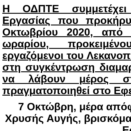
Η ΟΔΠΤΕ συμμετέχει
Εργασίας που προκήρυ
Οκτωβρίου 2020, από 
ωραρίου, προκειμέν
εργαζόμενοι του Λεκανο
στη συγκέντρωση διαμαρτ
να λάβουν μέρος σ
πραγματοποιηθεί στο Εφ
7 Οκτώβρη, μέρα απόφ
Χρυσής Αυγής, βρισκόμα
Ε