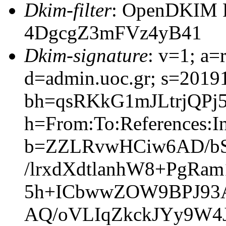
Dkim-filter
: OpenDKIM Fi
4DgcgZ3mFVz4yB41
Dkim-signature
: v=1; a=
d=admin.uoc.gr; s=2019
bh=qsRKkG1mJLtrjQPj
h=From:To:References:In
b=ZZLRvwHCiw6AD/bS
/lrxdXdtlanhW8+PgR
5h+ICbwwZOW9BPJ93A
AQ/oVLIqZkckJYy9W4