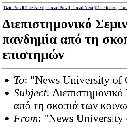
[
Date Prev
][
Date Next
][
Thread Prev
][
Thread Next
][
Date Index
][
Thre
Διεπιστημονικό Σεμι
πανδημία από τη σκο
επιστημών
To
: "News University of 
Subject
: Διεπιστημονικό
από τη σκοπιά των κοιν
From
: "News University 