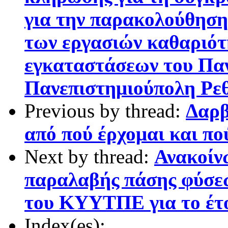
για την παρακολούθηση
των εργασιών καθαριότ
εγκαταστάσεων του Πα
Πανεπιστημιούπολη Ρεθ
Previous by thread:
Δαρβ
από πού έρχομαι και πο
Next by thread:
Ανακοίν
παραλαβής πάσης φύσεω
του ΚΥΥΤΠΕ για το έτ
Index(es):