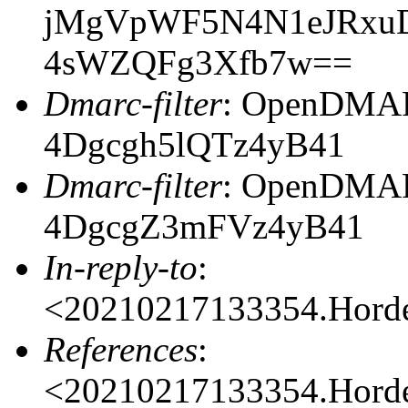
jMgVpWF5N4N1eJRxu
4sWZQFg3Xfb7w==
Dmarc-filter
: OpenDMARC
4Dgcgh5lQTz4yB41
Dmarc-filter
: OpenDMARC
4DgcgZ3mFVz4yB41
In-reply-to
:
<20210217133354.Hord
References
:
<20210217133354.Hord