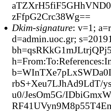
aTZXrH5fiF5GHhVND0V
zFfpG2Crc38Wg==
Dkim-signature
: v=1; a=
d=admin.uoc.gr; s=2019
bh=qsRKkG1mJLtrjQPj
h=From:To:References:In
b=WInTXe7pLxSWDa0
rbS+Xeu7LJhAd9LdT/y
u0/JesOm5G/IDbiGmx
RF41UVyn9M8p55T4En