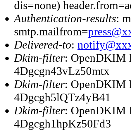
dis=none) header.from=a
Authentication-results
: m
smtp.mailfrom=
press@x
Delivered-to
:
notify@xx
Dkim-filter
: OpenDKIM Fi
4Dgcgn43vLz50mtx
Dkim-filter
: OpenDKIM Fi
4Dgcgh5lQTz4yB41
Dkim-filter
: OpenDKIM Fi
4Dgcgh1hpKz50Fd3