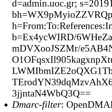
d=admin.uoc.gr; s=2019
bh=WX9pMyioZZVRQpQ
h=From:To:References:In
b=Ex4ycWIRD/6WHeZa
mDVXooJSZMr/e5AB4N
O1OFqsxIl905kagxnpX
LWMIbmIZE2oQXG1Tbg
TErodYN39dqMzvAhX6
3jjntaN4WbQ3Q==
Dmarc-filter
: OpenDMARC