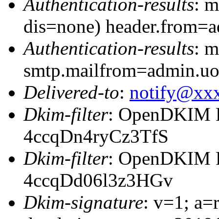
Authentication-results
: 
dis=none) header.from=a
Authentication-results
: m
smtp.mailfrom=admin.uo
Delivered-to
:
notify@xx
Dkim-filter
: OpenDKIM Fi
4ccqDn4ryCz3TfS
Dkim-filter
: OpenDKIM Fi
4ccqDd06l3z3HGv
Dkim-signature
: v=1; a=