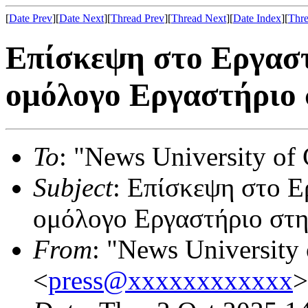
[
Date Prev
][
Date Next
][
Thread Prev
][
Thread Next
][
Date Index
][
Thre
Επίσκεψη στο Εργα
ομόλογο Εργαστήριο 
To
: "News University of 
Subject
: Επίσκεψη στο 
ομόλογο Εργαστήριο στη
From
: "News University 
<
press@xxxxxxxxxxxx
>