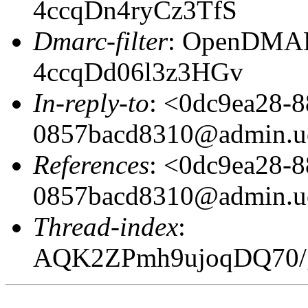
4ccqDn4ryCz3TfS
Dmarc-filter
: OpenDMARC
4ccqDd06l3z3HGv
In-reply-to
: <0dc9ea28-8
0857bacd8310@admin.u
References
: <0dc9ea28-8
0857bacd8310@admin.u
Thread-index
:
AQK2ZPmh9ujoqDQ70/