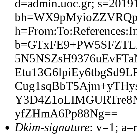
d=admin.uoc.gr; s=2019
bh=WX9pMyioZZVRQpQ
h=From:To:References:In
b=GTxFE9+PW5SFZTL
5N5NSZsH9376uEvFTa
Etu13G6lpiEy6tbgSd
Cug1sqBbT5Ajm+yTHys
Y3D4Z1oLIMGURTre8N
yfZHmA6Pp88Ng==
Dkim-signature
: v=1; a=